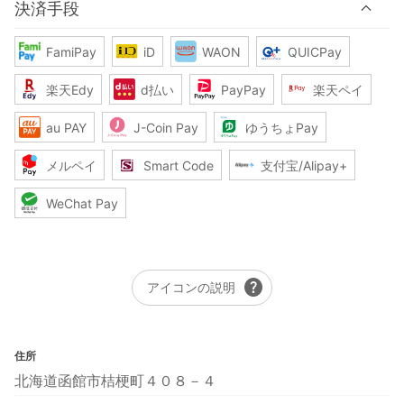
決済手段
FamiPay
iD
WAON
QUICPay
楽天Edy
d払い
PayPay
楽天ペイ
au PAY
J-Coin Pay
ゆうちょPay
メルペイ
Smart Code
支付宝/Alipay+
WeChat Pay
help
アイコンの説明
住所
北海道函館市桔梗町４０８－４