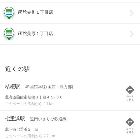
函館赤川１丁目店
函館美原１丁目店
近くの駅
桔梗駅
JR函館本線(函館～長万部)
北海道函館市桔梗３丁目４１-３６
ルート
を見る
このページの店舗から 2.1 km
七重浜駅
道南いさりび鉄道線
北斗市七重浜２丁目
ルート
を見る
このページの店舗から 2.7 km