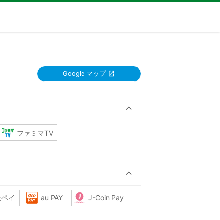
Google マップ
ファミマTV
天ペイ
au PAY
J-Coin Pay