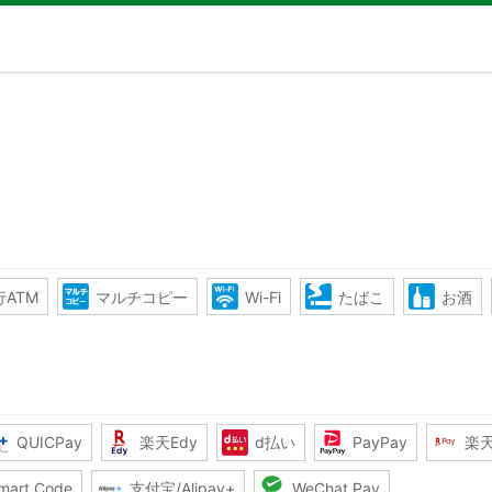
ATM
マルチコピー
Wi-Fi
たばこ
お酒
QUICPay
楽天Edy
d払い
PayPay
楽
mart Code
支付宝/Alipay+
WeChat Pay