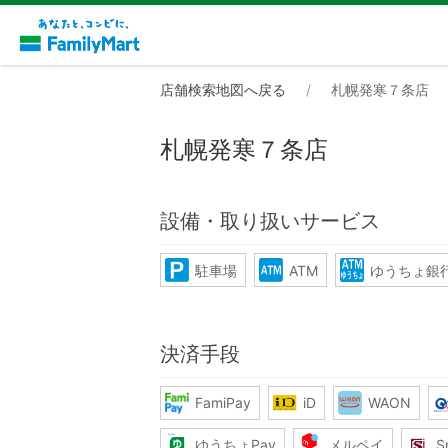
店舗検索地図へ戻る
札幌発寒７条店
札幌発寒７条店
設備・取り扱いサービス
駐車場
ATM
ゆうちょ銀行
決済手段
FamiPay
iD
WAON
ゆうちょPay
メルペイ
S