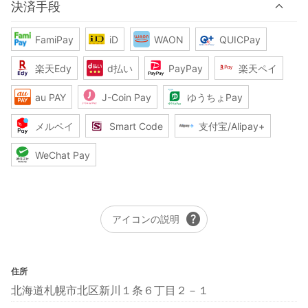
決済手段
FamiPay
iD
WAON
QUICPay
楽天Edy
d払い
PayPay
楽天ペイ
au PAY
J-Coin Pay
ゆうちょPay
メルペイ
Smart Code
支付宝/Alipay+
WeChat Pay
help
アイコンの説明
住所
北海道札幌市北区新川１条６丁目２－１