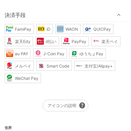
決済手段
FamiPay
iD
WAON
QUICPay
楽天Edy
d払い
PayPay
楽天ペイ
au PAY
J-Coin Pay
ゆうちょPay
メルペイ
Smart Code
支付宝/Alipay+
WeChat Pay
help
アイコンの説明
住所