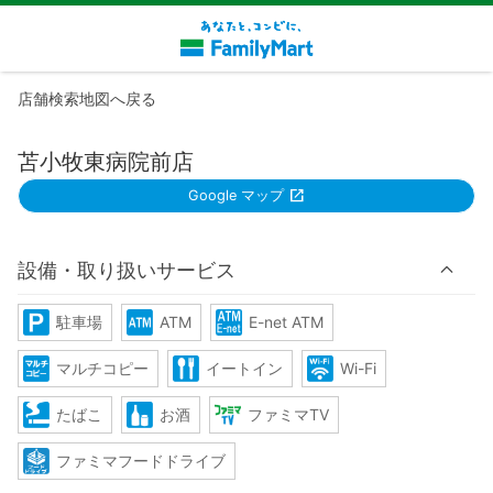
店舗検索地図へ戻る
苫小牧東病院前店
Google マップ
設備・取り扱いサービス
駐車場
ATM
E-net ATM
マルチコピー
イートイン
Wi-Fi
たばこ
お酒
ファミマTV
ファミマフードドライブ