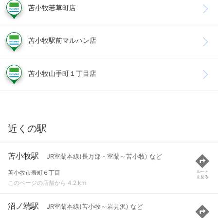
苫小牧若草町店
苫小牧駅前マルハン店
苫小牧山手町１丁目店
近くの駅
苫小牧駅
JR室蘭本線(長万部・室蘭～苫小牧) など
苫小牧市表町６丁目
ルート
を見る
このページの店舗から 4.2 km
沼ノ端駅
JR室蘭本線(苫小牧～岩見沢) など