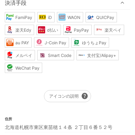
決済手段
FamiPay
iD
WAON
QUICPay
楽天Edy
d払い
PayPay
楽天ペイ
au PAY
J-Coin Pay
ゆうちょPay
メルペイ
Smart Code
支付宝/Alipay+
WeChat Pay
help
アイコンの説明
住所
北海道札幌市東区東苗穂１４条 ２丁目６番５２号