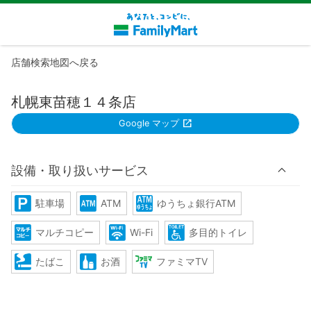
店舗検索地図へ戻る
札幌東苗穂１４条店
Google マップ
設備・取り扱いサービス
駐車場
ATM
ゆうちょ銀行ATM
マルチコピー
Wi-Fi
多目的トイレ
たばこ
お酒
ファミマTV