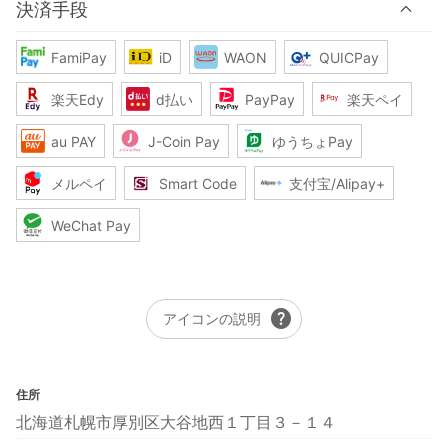
決済手段
FamiPay
iD
WAON
QUICPay
楽天Edy
d払い
PayPay
楽天ペイ
au PAY
J-Coin Pay
ゆうちょPay
メルペイ
Smart Code
支付宝/Alipay+
WeChat Pay
help
アイコンの説明
住所
北海道札幌市厚別区大谷地西１丁目３－１４