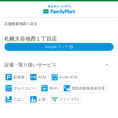
店舗検索地図へ戻る
札幌大谷地西１丁目店
Google マップ
設備・取り扱いサービス
駐車場
ATM
E-net ATM
マルチコピー
Wi-Fi
電気自動車急速充電
たばこ
お酒
ファミマTV