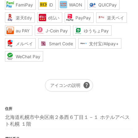
FamiPay
iD
WAON
QUICPay
楽天Edy
d払い
PayPay
楽天ペイ
au PAY
J-Coin Pay
ゆうちょPay
メルペイ
Smart Code
支付宝/Alipay+
WeChat Pay
help
アイコンの説明
住所
北海道札幌市中央区南２条西６丁目１－１ ホテルアベス
ト札幌 １階