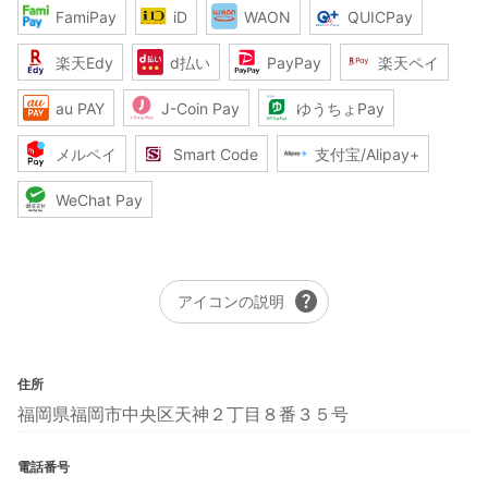
FamiPay
iD
WAON
QUICPay
楽天Edy
d払い
PayPay
楽天ペイ
au PAY
J-Coin Pay
ゆうちょPay
メルペイ
Smart Code
支付宝/Alipay+
WeChat Pay
help
アイコンの説明
住所
福岡県福岡市中央区天神２丁目８番３５号
電話番号