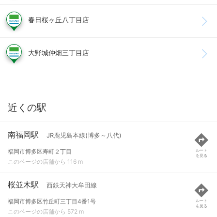
春日桜ヶ丘八丁目店
大野城仲畑三丁目店
近くの駅
南福岡駅
JR鹿児島本線(博多～八代)
福岡市博多区寿町２丁目
ルート
を見る
このページの店舗から 116 m
桜並木駅
西鉄天神大牟田線
福岡市博多区竹丘町三丁目4番1号
ルート
を見る
このページの店舗から 572 m