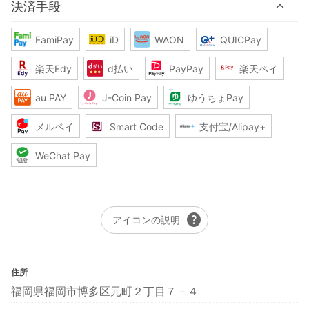
決済手段
FamiPay
iD
WAON
QUICPay
楽天Edy
d払い
PayPay
楽天ペイ
au PAY
J-Coin Pay
ゆうちょPay
メルペイ
Smart Code
支付宝/Alipay+
WeChat Pay
help
アイコンの説明
住所
福岡県福岡市博多区元町２丁目７－４