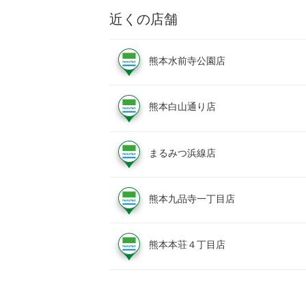
近くの店舗
熊本水前寺公園店
熊本白山通り店
まるみつ浜線店
熊本九品寺一丁目店
熊本本荘４丁目店