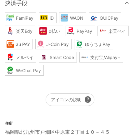
決済手段
FamiPay
iD
WAON
QUICPay
楽天Edy
d払い
PayPay
楽天ペイ
au PAY
J-Coin Pay
ゆうちょPay
メルペイ
Smart Code
支付宝/Alipay+
WeChat Pay
help
アイコンの説明
住所
福岡県北九州市戸畑区中原東２丁目１０－４５