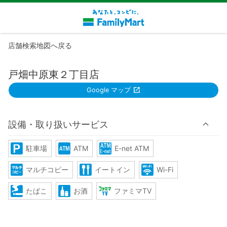
店舗検索地図へ戻る
戸畑中原東２丁目店
Google マップ
設備・取り扱いサービス
駐車場
ATM
E-net ATM
マルチコピー
イートイン
Wi-Fi
たばこ
お酒
ファミマTV