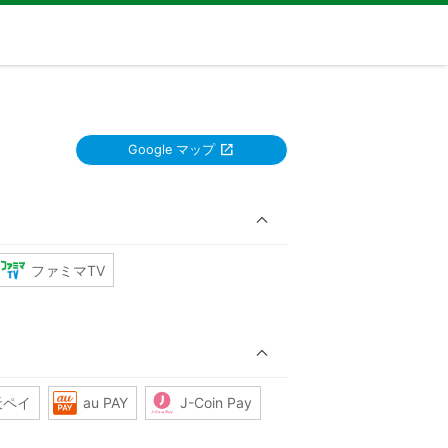
Google マップ
ファミマTV
天ペイ
au PAY
J-Coin Pay