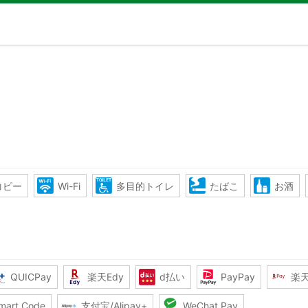
コピー
Wi-Fi
多目的トイレ
たばこ
お酒
QUICPay
楽天Edy
d払い
PayPay
楽
mart Code
支付宝/Alipay+
WeChat Pay