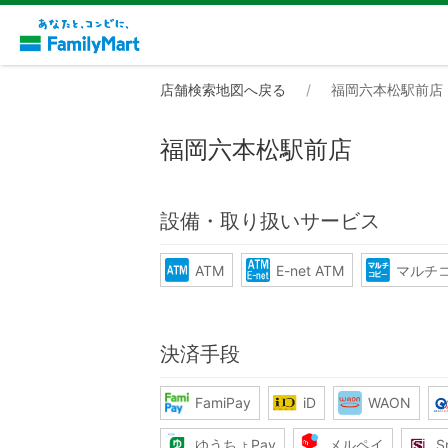
店舗検索地図へ戻る
福岡六本松駅前店
福岡六本松駅前店
設備・取り扱いサービス
ATM
E-net ATM
マルチ
決済手段
FamiPay
iD
WAON
ゆうちょPay
メルペイ
S