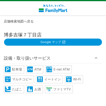
店舗検索地図へ戻る
博多吉塚７丁目店
Google マップ
設備・取り扱いサービス
駐車場
ATM
E-net ATM
マルチコピー
イートイン
Wi-Fi
たばこ
お酒
ファミマTV