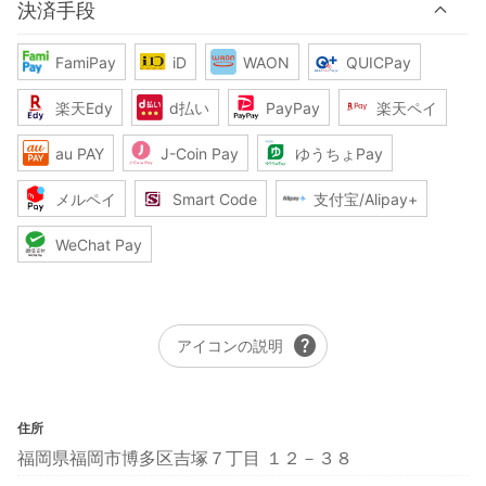
決済手段
FamiPay
iD
WAON
QUICPay
楽天Edy
d払い
PayPay
楽天ペイ
au PAY
J-Coin Pay
ゆうちょPay
メルペイ
Smart Code
支付宝/Alipay+
WeChat Pay
help
アイコンの説明
住所
福岡県福岡市博多区吉塚７丁目 １２－３８