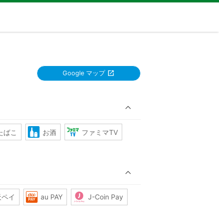
Google マップ
たばこ
お酒
ファミマTV
天ペイ
au PAY
J-Coin Pay