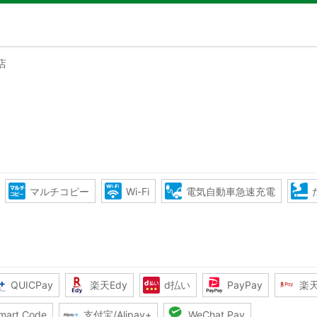
店
マルチコピー
Wi-Fi
電気自動車急速充電
QUICPay
楽天Edy
d払い
PayPay
楽
mart Code
支付宝/Alipay+
WeChat Pay