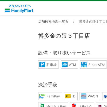
店舗検索地図へ戻る
博多金の隈３丁目
博多金の隈３丁目店
設備・取り扱いサービス
駐車場
ATM
E-net ATM
決済手段
FamiPay
iD
WAON
ゆうちょPay
メルペイ
S