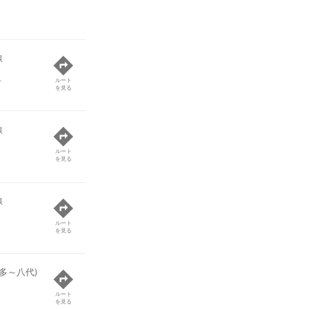
線
号
ルート
を見る
線
ルート
を見る
線
ルート
を見る
多～八代)
ルート
を見る