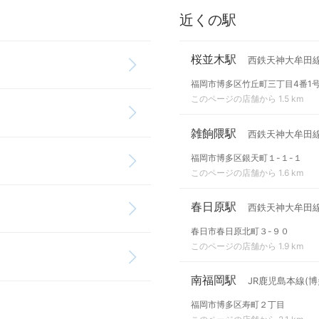
近くの駅
桜並木駅
西鉄天神大牟田
福岡市博多区竹丘町三丁目4番1
このページの店舗から 1.5 km
雑餉隈駅
西鉄天神大牟田
福岡市博多区銀天町１-１-１
このページの店舗から 1.6 km
春日原駅
西鉄天神大牟田
春日市春日原北町３-９０
このページの店舗から 1.9 km
南福岡駅
JR鹿児島本線(博
福岡市博多区寿町２丁目