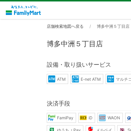
店舗検索地図へ戻る
博多中洲５丁目店
博多中洲５丁目店
設備・取り扱いサービス
ATM
E-net ATM
マルチ
決済手段
FamiPay
iD
WAON
ゆうちょPay
メルペイ
S