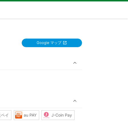
Google マップ
天ペイ
au PAY
J-Coin Pay