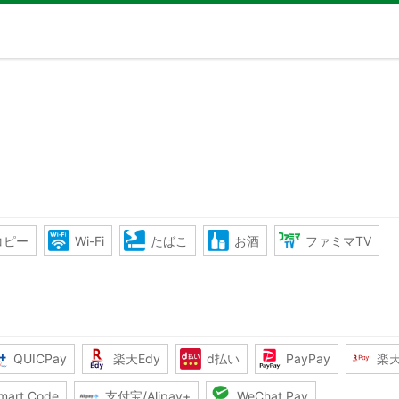
コピー
Wi-Fi
たばこ
お酒
ファミマTV
QUICPay
楽天Edy
d払い
PayPay
楽
mart Code
支付宝/Alipay+
WeChat Pay