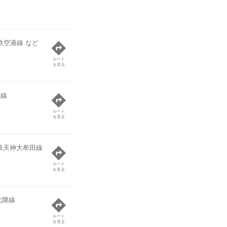
鉄空港線 など
ルート
を見る
港線
ルート
を見る
鉄天神大牟田線
ルート
を見る
七隈線
ルート
を見る