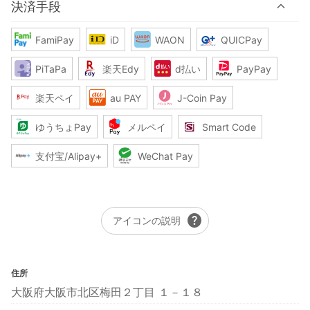
決済手段
FamiPay
iD
WAON
QUICPay
PiTaPa
楽天Edy
d払い
PayPay
楽天ペイ
au PAY
J-Coin Pay
ゆうちょPay
メルペイ
Smart Code
支付宝/Alipay+
WeChat Pay
help
アイコンの説明
住所
大阪府大阪市北区梅田２丁目 １－１８