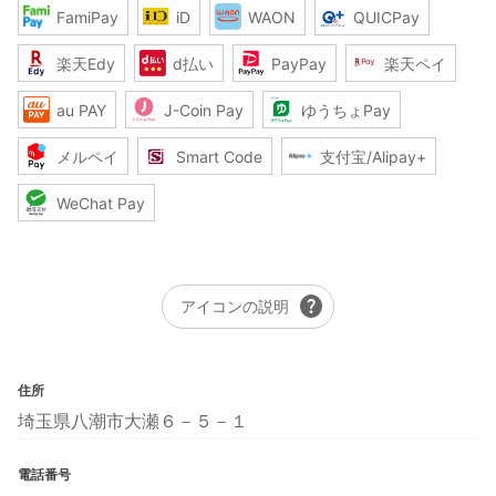
FamiPay
iD
WAON
QUICPay
楽天Edy
d払い
PayPay
楽天ペイ
au PAY
J-Coin Pay
ゆうちょPay
メルペイ
Smart Code
支付宝/Alipay+
WeChat Pay
help
アイコンの説明
住所
埼玉県八潮市大瀬６－５－１
電話番号