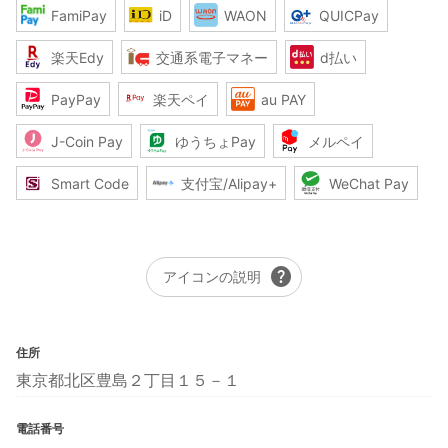
FamiPay
iD
WAON
QUICPay
楽天Edy
交通系電子マネー
d払い
PayPay
楽天ペイ
au PAY
J-Coin Pay
ゆうちょPay
メルペイ
Smart Code
支付宝/Alipay+
WeChat Pay
help
アイコンの説明
住所
東京都北区豊島２丁目１５－１
電話番号