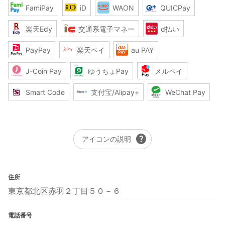
FamiPay
iD
WAON
QUICPay
楽天Edy
交通系電子マネー
d払い
PayPay
楽天ペイ
au PAY
J-Coin Pay
ゆうちょPay
メルペイ
Smart Code
支付宝/Alipay+
WeChat Pay
help
アイコンの説明
住所
東京都北区赤羽２丁目５０－６
電話番号