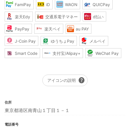
FamiPay
iD
WAON
QUICPay
楽天Edy
交通系電子マネー
d払い
PayPay
楽天ペイ
au PAY
J-Coin Pay
ゆうちょPay
メルペイ
Smart Code
支付宝/Alipay+
WeChat Pay
help
アイコンの説明
住所
東京都港区南青山１丁目１－１
電話番号