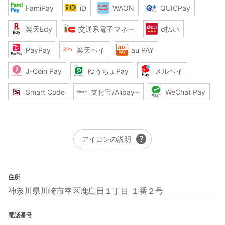
FamiPay
iD
WAON
QUICPay
楽天Edy
交通系電子マネー
d払い
PayPay
楽天ペイ
au PAY
J-Coin Pay
ゆうちょPay
メルペイ
Smart Code
支付宝/Alipay+
WeChat Pay
help
アイコンの説明
住所
神奈川県川崎市幸区鹿島田１丁目 １番２号
電話番号