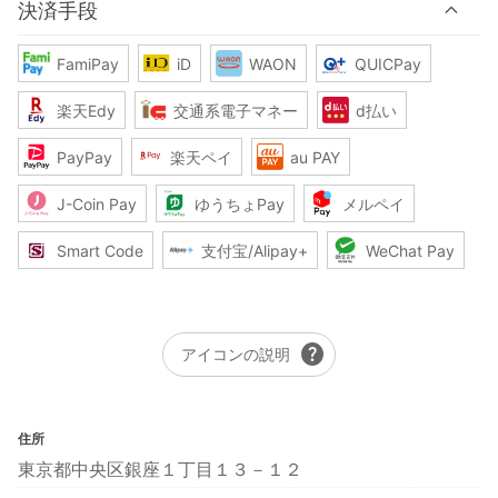
決済手段
FamiPay
iD
WAON
QUICPay
楽天Edy
交通系電子マネー
d払い
PayPay
楽天ペイ
au PAY
J-Coin Pay
ゆうちょPay
メルペイ
Smart Code
支付宝/Alipay+
WeChat Pay
help
アイコンの説明
住所
東京都中央区銀座１丁目１３－１２