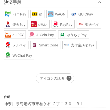
決済手段
FamiPay
iD
WAON
QUICPay
楽天Edy
d払い
PayPay
楽天ペイ
au PAY
J-Coin Pay
ゆうちょPay
メルペイ
Smart Code
支付宝/Alipay+
WeChat Pay
help
アイコンの説明
住所
神奈川県海老名市東柏ケ谷 ２丁目３０－３１