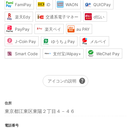
FamiPay
iD
WAON
QUICPay
楽天Edy
交通系電子マネー
d払い
PayPay
楽天ペイ
au PAY
J-Coin Pay
ゆうちょPay
メルペイ
Smart Code
支付宝/Alipay+
WeChat Pay
help
アイコンの説明
住所
東京都江東区東陽２丁目４－４６
電話番号