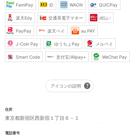
FamiPay
iD
WAON
QUICPay
楽天Edy
交通系電子マネー
d払い
PayPay
楽天ペイ
au PAY
J-Coin Pay
ゆうちょPay
メルペイ
Smart Code
支付宝/Alipay+
WeChat Pay
help
アイコンの説明
住所
東京都新宿区西新宿１丁目６－１
電話番号