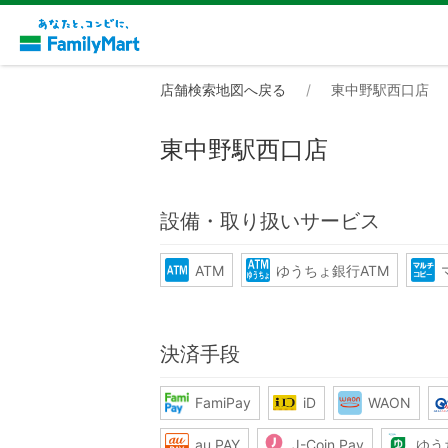
店舗検索地図へ戻る
東中野駅西口店
東中野駅西口店
設備・取り扱いサービス
ATM
ゆうちょ銀行ATM
決済手段
FamiPay
iD
WAON
au PAY
J-Coin Pay
ゆう