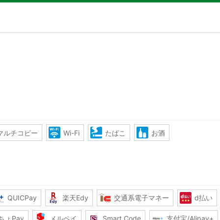
マルチコピー
Wi-Fi
たばこ
お酒
QUICPay
楽天Edy
交通系電子マネー
d払い
ちょPay
メルペイ
Smart Code
支付宝/Alipay+