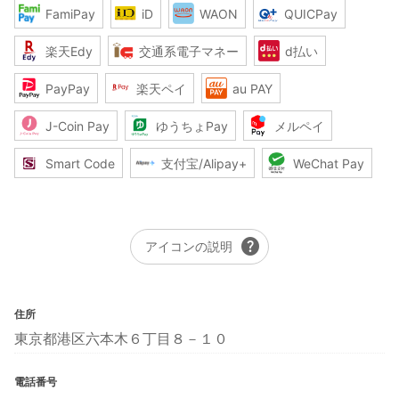
FamiPay
iD
WAON
QUICPay
楽天Edy
交通系電子マネー
d払い
PayPay
楽天ペイ
au PAY
J-Coin Pay
ゆうちょPay
メルペイ
Smart Code
支付宝/Alipay+
WeChat Pay
help
アイコンの説明
住所
東京都港区六本木６丁目８－１０
電話番号