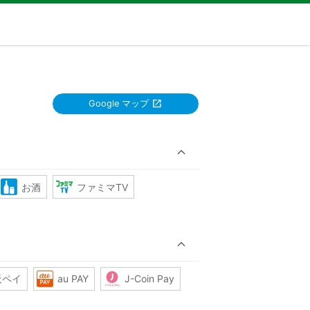
Google マップ
お酒
ファミマTV
天ペイ
au PAY
J-Coin Pay