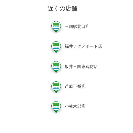
近くの店舗
三国駅北口店
福井テクノポート店
坂井三国東尋坊店
芦原下番店
小林木部店