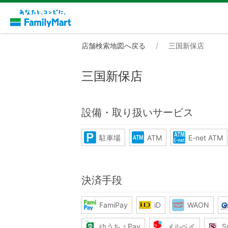
店舗検索地図へ戻る
三国新保店
三国新保店
設備・取り扱いサービス
駐車場
ATM
E-net ATM
決済手段
FamiPay
iD
WAON
ゆうちょPay
メルペイ
S