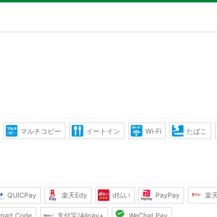
マルチコピー
イートイン
Wi-Fi
たばこ
QUICPay
楽天Edy
d払い
PayPay
楽
mart Code
支付宝/Alipay+
WeChat Pay