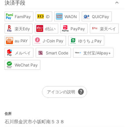
決済手段
FamiPay
iD
WAON
QUICPay
楽天Edy
d払い
PayPay
楽天ペイ
au PAY
J-Coin Pay
ゆうちょPay
メルペイ
Smart Code
支付宝/Alipay+
WeChat Pay
help
アイコンの説明
住所
石川県金沢市小坂町南５３８