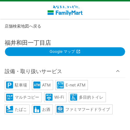
店舗検索地図へ戻る
福井和田一丁目店
Google マップ
設備・取り扱いサービス
駐車場
ATM
E-net ATM
マルチコピー
Wi-Fi
多目的トイレ
たばこ
お酒
ファミマフードドライブ