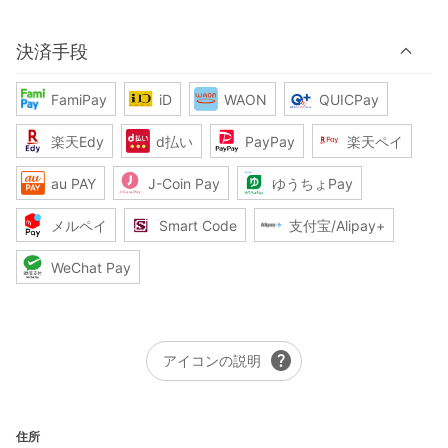
決済手段
FamiPay
iD
WAON
QUICPay
楽天Edy
d払い
PayPay
楽天ペイ
au PAY
J-Coin Pay
ゆうちょPay
メルペイ
Smart Code
支付宝/Alipay+
WeChat Pay
help
アイコンの説明
住所