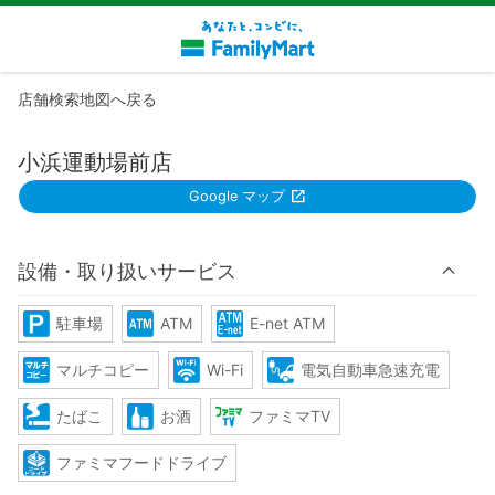
店舗検索地図へ戻る
小浜運動場前店
Google マップ
設備・取り扱いサービス
駐車場
ATM
E-net ATM
マルチコピー
Wi-Fi
電気自動車急速充電
たばこ
お酒
ファミマTV
ファミマフードドライブ