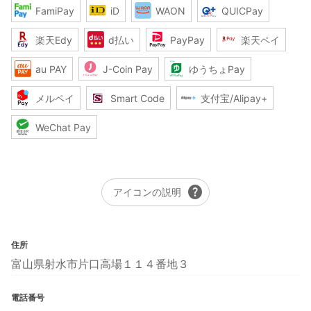
FamiPay
iD
WAON
QUICPay
楽天Edy
d払い
PayPay
楽天ペイ
au PAY
J-Coin Pay
ゆうちょPay
メルペイ
Smart Code
支付宝/Alipay+
WeChat Pay
help
アイコンの説明
住所
富山県射水市片口高場１１４番地３
電話番号