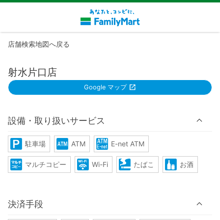
店舗検索地図へ戻る
射水片口店
Google マップ
設備・取り扱いサービス
駐車場
ATM
E-net ATM
マルチコピー
Wi-Fi
たばこ
お酒
決済手段