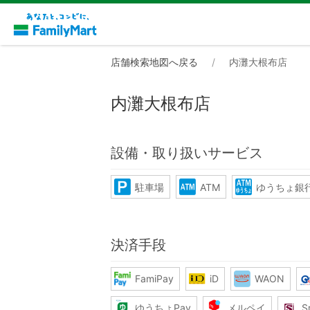
店舗検索地図へ戻る
内灘大根布店
内灘大根布店
設備・取り扱いサービス
駐車場
ATM
ゆうちょ銀行
決済手段
FamiPay
iD
WAON
ゆうちょPay
メルペイ
S