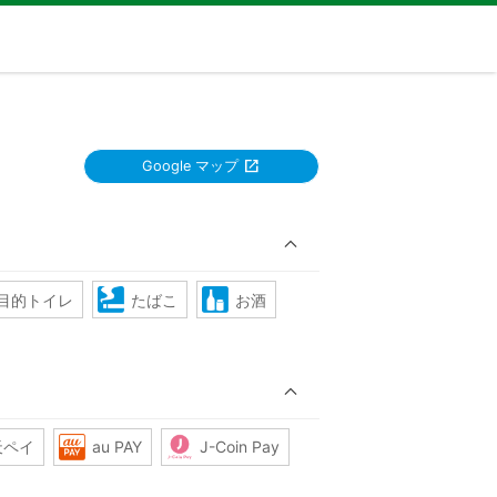
Google マップ
目的トイレ
たばこ
お酒
天ペイ
au PAY
J-Coin Pay