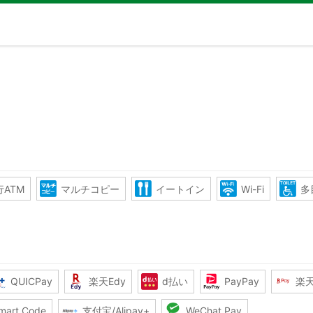
ATM
マルチコピー
イートイン
Wi-Fi
多
QUICPay
楽天Edy
d払い
PayPay
楽
mart Code
支付宝/Alipay+
WeChat Pay