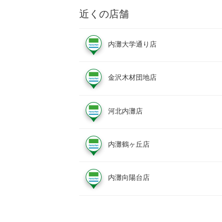
近くの店舗
内灘大学通り店
金沢木材団地店
河北内灘店
内灘鶴ヶ丘店
内灘向陽台店