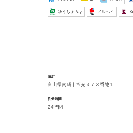
ゆうちょPay
メルペイ
S
住所
富山県南砺市福光３７３番地１
営業時間
24時間