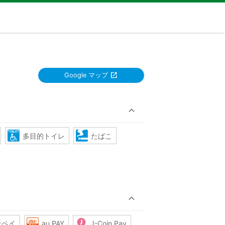
Google マップ
多目的トイレ
たばこ
天ペイ
au PAY
J-Coin Pay