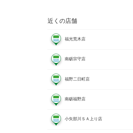
近くの店舗
福光荒木店
南砺宗守店
福野二日町店
南砺福野店
小矢部川ＳＡ上り店