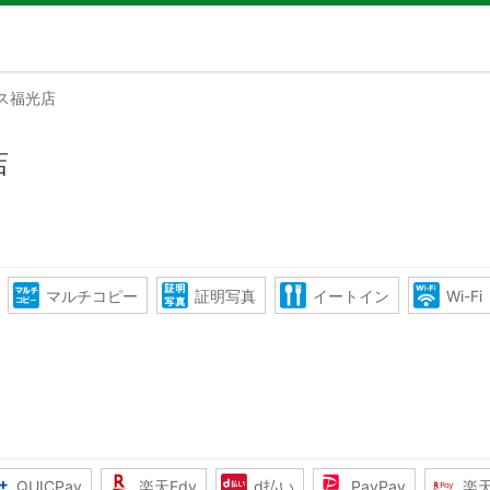
ス福光店
店
マルチコピー
証明写真
イートイン
Wi-Fi
QUICPay
楽天Edy
d払い
PayPay
楽