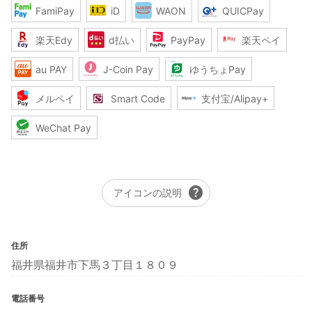
FamiPay
iD
WAON
QUICPay
楽天Edy
d払い
PayPay
楽天ペイ
au PAY
J-Coin Pay
ゆうちょPay
メルペイ
Smart Code
支付宝/Alipay+
WeChat Pay
help
アイコンの説明
住所
福井県福井市下馬３丁目１８０９
電話番号