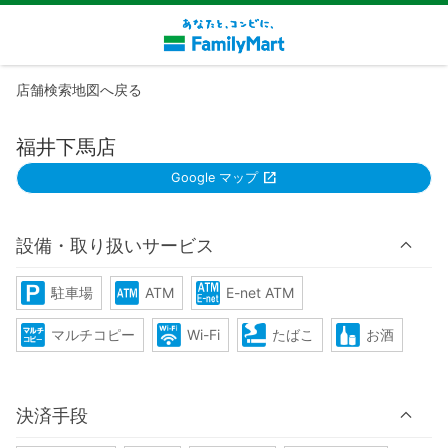
店舗検索地図へ戻る
福井下馬店
Google マップ
設備・取り扱いサービス
駐車場
ATM
E-net ATM
マルチコピー
Wi-Fi
たばこ
お酒
決済手段