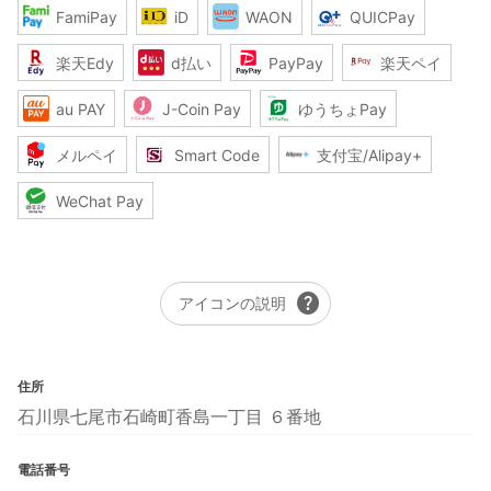
FamiPay
iD
WAON
QUICPay
楽天Edy
d払い
PayPay
楽天ペイ
au PAY
J-Coin Pay
ゆうちょPay
メルペイ
Smart Code
支付宝/Alipay+
WeChat Pay
help
アイコンの説明
住所
石川県七尾市石崎町香島一丁目 ６番地
電話番号