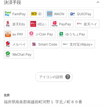
決済手段
FamiPay
iD
WAON
QUICPay
楽天Edy
d払い
PayPay
楽天ペイ
au PAY
J-Coin Pay
ゆうちょPay
メルペイ
Smart Code
支付宝/Alipay+
WeChat Pay
help
アイコンの説明
住所
福井県南条郡南越前町河野１ 字北ノ町８９番