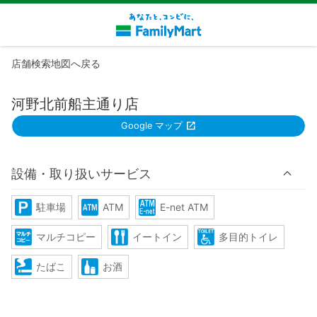
店舗検索地図へ戻る
河野北前船主通り店
Google マップ
設備・取り扱いサービス
駐車場
ATM
E-net ATM
マルチコピー
イートイン
多目的トイレ
たばこ
お酒