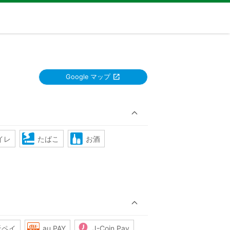
Google マップ
イレ
たばこ
お酒
天ペイ
au PAY
J-Coin Pay