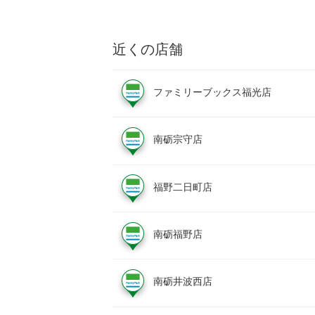
近くの店舗
ファミリーブックス福光店
南砺宗守店
福野二日町店
南砺福野店
南砺井波西店