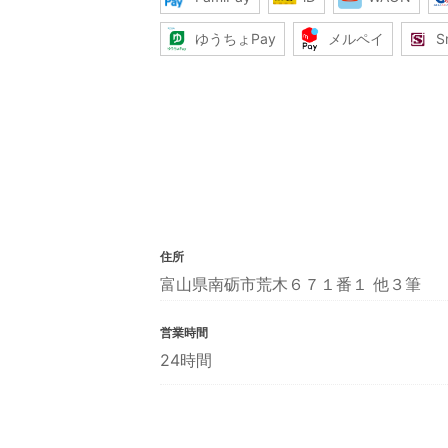
ゆうちょPay
メルペイ
S
住所
富山県南砺市荒木６７１番１ 他３筆
営業時間
24時間