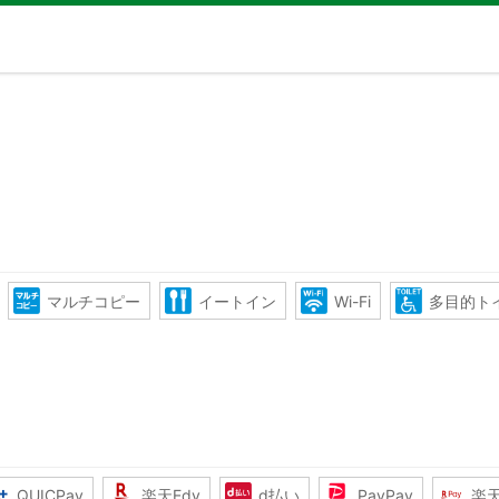
マルチコピー
イートイン
Wi-Fi
多目的ト
QUICPay
楽天Edy
d払い
PayPay
楽