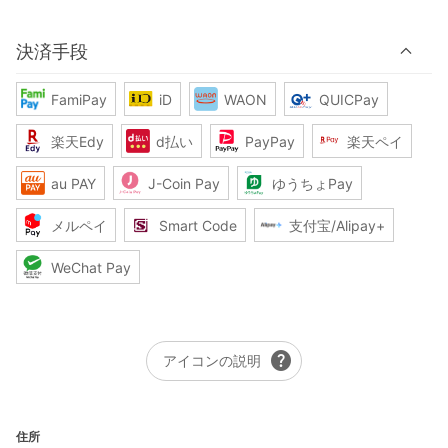
決済手段
FamiPay
iD
WAON
QUICPay
楽天Edy
d払い
PayPay
楽天ペイ
au PAY
J-Coin Pay
ゆうちょPay
メルペイ
Smart Code
支付宝/Alipay+
WeChat Pay
help
アイコンの説明
住所