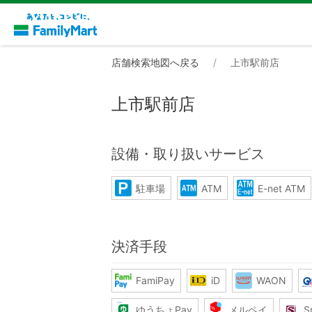
店舗検索地図へ戻る
上市駅前店
上市駅前店
設備・取り扱いサービス
駐車場
ATM
E-net ATM
決済手段
FamiPay
iD
WAON
ゆうちょPay
メルペイ
S