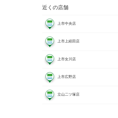
近くの店舗
上市中央店
上市上経田店
上市女川店
上市広野店
立山二ツ塚店