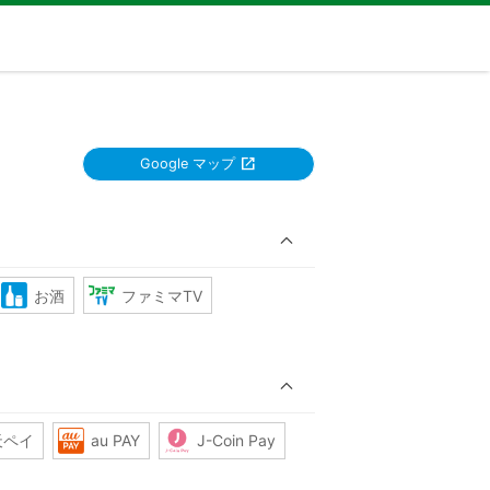
Google マップ
お酒
ファミマTV
天ペイ
au PAY
J-Coin Pay