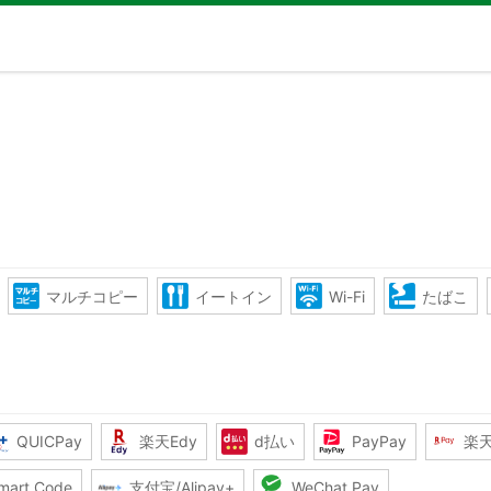
マルチコピー
イートイン
Wi-Fi
たばこ
QUICPay
楽天Edy
d払い
PayPay
楽
mart Code
支付宝/Alipay+
WeChat Pay