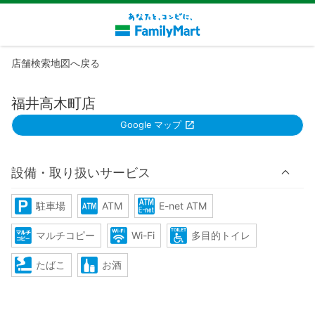
店舗検索地図へ戻る
福井高木町店
Google マップ
設備・取り扱いサービス
駐車場
ATM
E-net ATM
マルチコピー
Wi-Fi
多目的トイレ
たばこ
お酒