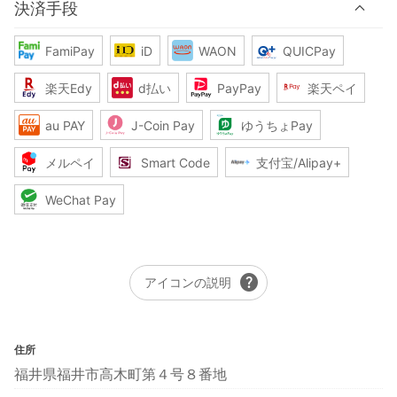
決済手段
FamiPay
iD
WAON
QUICPay
楽天Edy
d払い
PayPay
楽天ペイ
au PAY
J-Coin Pay
ゆうちょPay
メルペイ
Smart Code
支付宝/Alipay+
WeChat Pay
help
アイコンの説明
住所
福井県福井市高木町第４号８番地