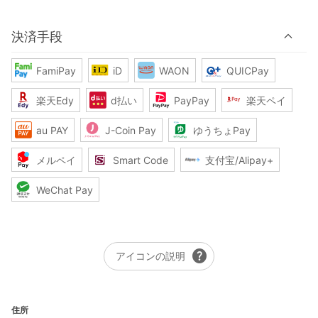
決済手段
FamiPay
iD
WAON
QUICPay
楽天Edy
d払い
PayPay
楽天ペイ
au PAY
J-Coin Pay
ゆうちょPay
メルペイ
Smart Code
支付宝/Alipay+
WeChat Pay
help
アイコンの説明
住所