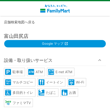
店舗検索地図へ戻る
富山田尻店
Google マップ
設備・取り扱いサービス
駐車場
ATM
E-net ATM
マルチコピー
イートイン
Wi-Fi
多目的トイレ
たばこ
お酒
ファミマTV