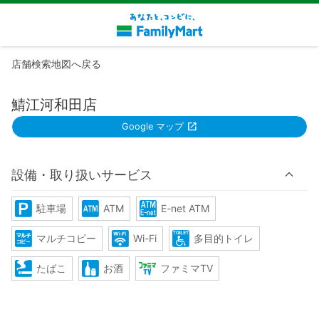
店舗検索地図へ戻る
鯖江河和田店
Google マップ
設備・取り扱いサービス
駐車場
ATM
E-net ATM
マルチコピー
Wi-Fi
多目的トイレ
たばこ
お酒
ファミマTV