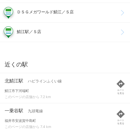
ＤＳＧメガワールド鯖江／Ｓ店
鯖江駅／Ｓ店
近くの駅
北鯖江駅
ハピラインふくい線
鯖江市下河端町
ルート
を見る
このページの店舗から 7.2 km
一乗谷駅
九頭竜線
福井市安波賀中島町
ルート
を見る
このページの店舗から 7.4 km