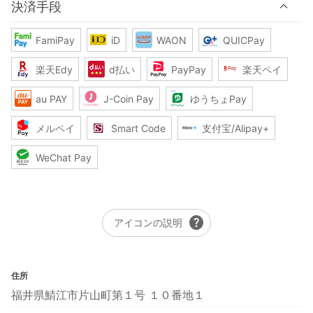
決済手段
FamiPay
iD
WAON
QUICPay
楽天Edy
d払い
PayPay
楽天ペイ
au PAY
J-Coin Pay
ゆうちょPay
メルペイ
Smart Code
支付宝/Alipay+
WeChat Pay
help
アイコンの説明
住所
福井県鯖江市片山町第１号 １０番地１