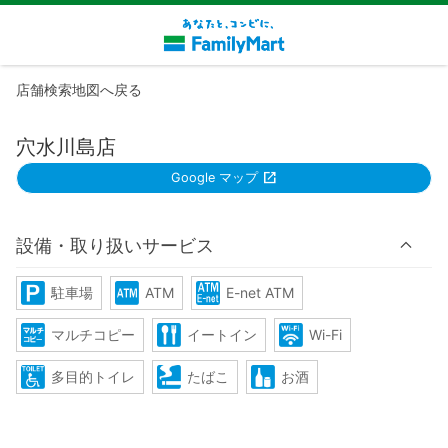
店舗検索地図へ戻る
穴水川島店
Google マップ
設備・取り扱いサービス
駐車場
ATM
E-net ATM
マルチコピー
イートイン
Wi-Fi
多目的トイレ
たばこ
お酒