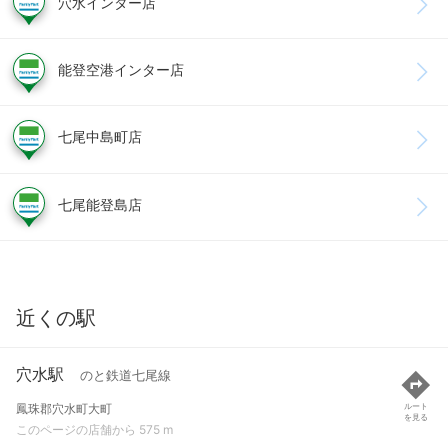
穴水インター店
能登空港インター店
七尾中島町店
七尾能登島店
近くの駅
穴水駅
のと鉄道七尾線
鳳珠郡穴水町大町
ルート
を見る
このページの店舗から 575 m