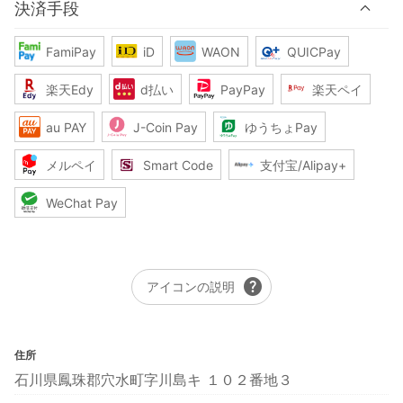
決済手段
FamiPay
iD
WAON
QUICPay
楽天Edy
d払い
PayPay
楽天ペイ
au PAY
J-Coin Pay
ゆうちょPay
メルペイ
Smart Code
支付宝/Alipay+
WeChat Pay
help
アイコンの説明
住所
石川県鳳珠郡穴水町字川島キ １０２番地３