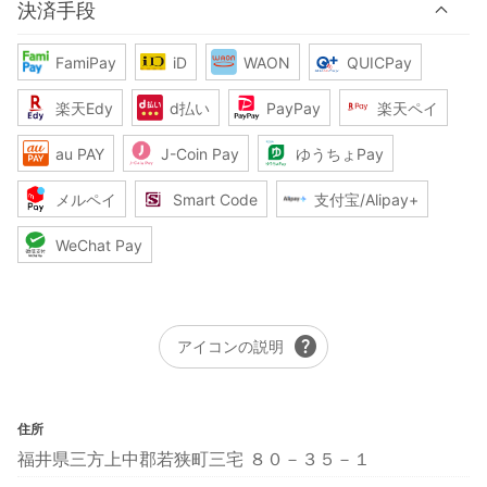
決済手段
FamiPay
iD
WAON
QUICPay
楽天Edy
d払い
PayPay
楽天ペイ
au PAY
J-Coin Pay
ゆうちょPay
メルペイ
Smart Code
支付宝/Alipay+
WeChat Pay
help
アイコンの説明
住所
福井県三方上中郡若狭町三宅 ８０－３５－１