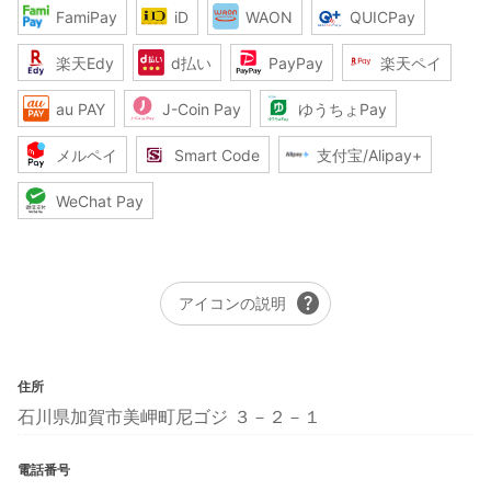
FamiPay
iD
WAON
QUICPay
楽天Edy
d払い
PayPay
楽天ペイ
au PAY
J-Coin Pay
ゆうちょPay
メルペイ
Smart Code
支付宝/Alipay+
WeChat Pay
help
アイコンの説明
住所
石川県加賀市美岬町尼ゴジ ３－２－１
電話番号