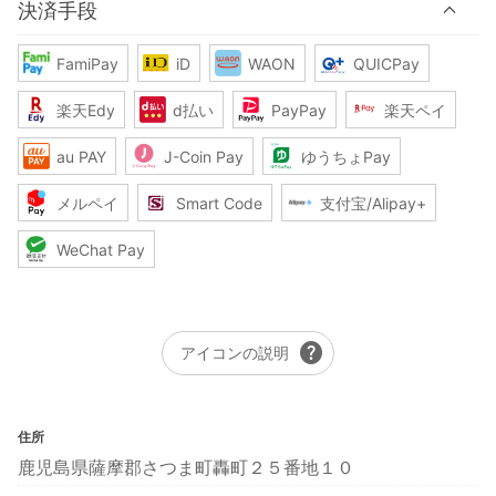
決済手段
FamiPay
iD
WAON
QUICPay
楽天Edy
d払い
PayPay
楽天ペイ
au PAY
J-Coin Pay
ゆうちょPay
メルペイ
Smart Code
支付宝/Alipay+
WeChat Pay
help
アイコンの説明
住所
鹿児島県薩摩郡さつま町轟町２５番地１０