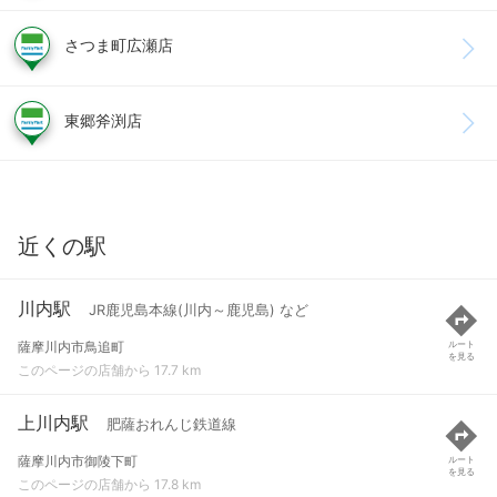
さつま町広瀬店
東郷斧渕店
近くの駅
川内駅
JR鹿児島本線(川内～鹿児島) など
薩摩川内市鳥追町
ルート
を見る
このページの店舗から 17.7 km
上川内駅
肥薩おれんじ鉄道線
薩摩川内市御陵下町
ルート
を見る
このページの店舗から 17.8 km