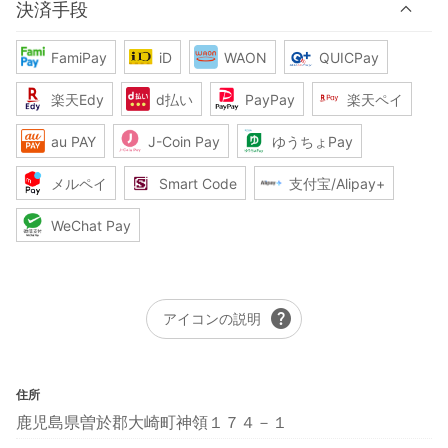
決済手段
FamiPay
iD
WAON
QUICPay
楽天Edy
d払い
PayPay
楽天ペイ
au PAY
J-Coin Pay
ゆうちょPay
メルペイ
Smart Code
支付宝/Alipay+
WeChat Pay
help
アイコンの説明
住所
鹿児島県曽於郡大崎町神領１７４－１