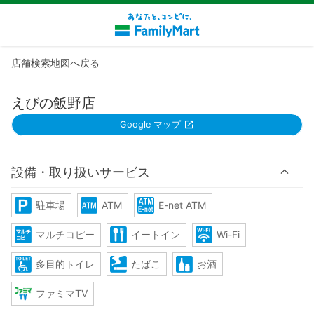
店舗検索地図へ戻る
えびの飯野店
Google マップ
設備・取り扱いサービス
駐車場
ATM
E-net ATM
マルチコピー
イートイン
Wi-Fi
多目的トイレ
たばこ
お酒
ファミマTV