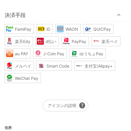
決済手段
FamiPay
iD
WAON
QUICPay
楽天Edy
d払い
PayPay
楽天ペイ
au PAY
J-Coin Pay
ゆうちょPay
メルペイ
Smart Code
支付宝/Alipay+
WeChat Pay
help
アイコンの説明
住所