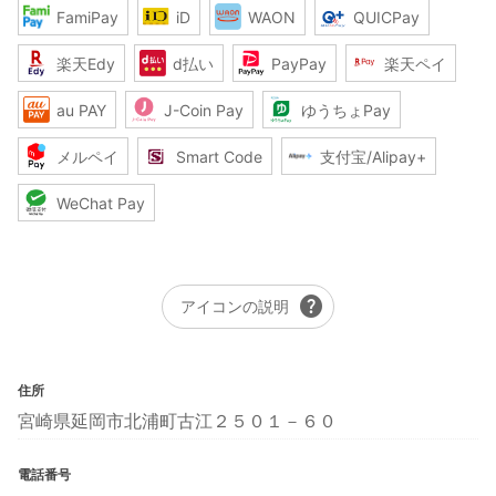
FamiPay
iD
WAON
QUICPay
楽天Edy
d払い
PayPay
楽天ペイ
au PAY
J-Coin Pay
ゆうちょPay
メルペイ
Smart Code
支付宝/Alipay+
WeChat Pay
help
アイコンの説明
住所
宮崎県延岡市北浦町古江２５０１－６０
電話番号